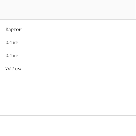
Картон
0.4 кг
0.4 кг
7x17 см