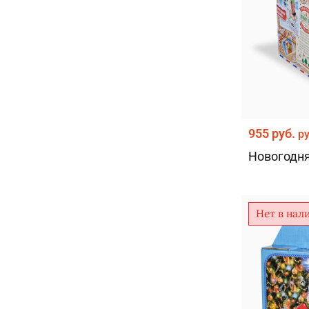
Микрогофрокартон+допвложение
(3)
Мягкая игрушка +текстиль
(2)
Прессованный картон + мягкая
(1)
игрушка
Текстиль
(2)
Текстиль+ мягкая игрушка
(1)
955 руб.
р
Новогодн
Нет в нал