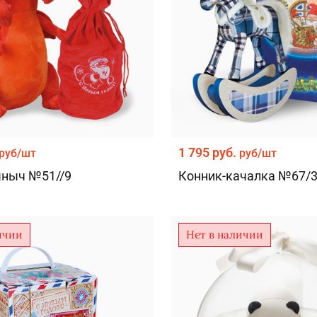
1 795 руб.
руб/шт
руб/шт
ыныч №51//9
Конник-качалка №67/
ичии
Нет в наличии