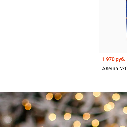
1 970 руб.
Алеша №6