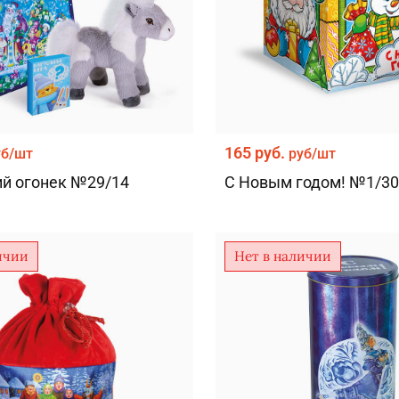
165 руб.
уб/шт
руб/шт
й огонек №29/14
С Новым годом! №1/30
ичии
Нет в наличии