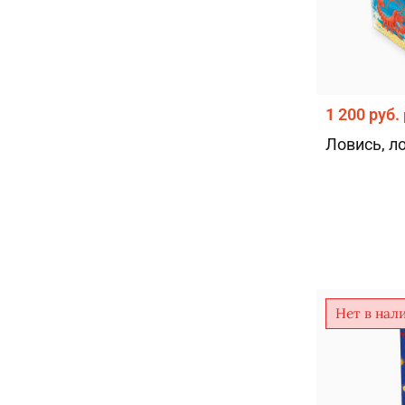
Согласен с
политик
1 200 руб.
Ловись, л
Нет в нал
Согласен с
политик