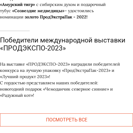
«Амурский тигр
»
с сибирским духом и подарочный
тубус
«Созвездие медведицы
»
– удостоились
номинации
золото ПродЭкстраПак - 2022!
Победители международной выставки
Версия для компьютера
«ПРОДЭКСПО-2023»
моб. версия
На выставке «ПРОДЭКСПО-2023» наградили победителей
конкурса на лучшую упаковку «ПродЭкстраПак-2023» и
«Лучший продукт 2023»!
С гордостью представляем наших победителей:
новогодний подарок «Чемоданчик северное сияние» и
«Радужный кот»!
Согласен с
политикой обработки
персональных данных
ПОСМОТРЕТЬ ВСЕ