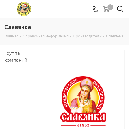
0
Славянка
Главная
-
Справочная информация
-
Производители
-
Славянка
Группа
компаний