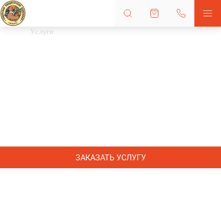
Главная
Услуги
ПРОИЗВОДСТВО ПЕЧЕНЬЯ
Сибирская кондитерская компания – это печенье из натуральных
ингредиентов и авторской рецептуре.
Каждый день выпекаем печенье, которое из печи попадает на
ый вкус.
полку магазина, сохраняя свежесть и невероятн
ЗАКАЗАТЬ УСЛУГУ