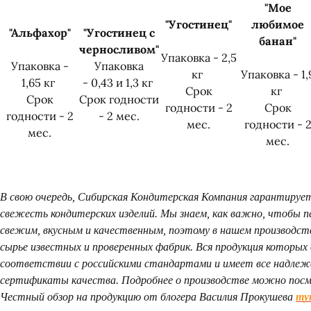
"Мое
"Угостинец
"
любимое
"Альфахор
"
"Угостинец с
банан
"
черносливом"
Упаковка - 2,5
Упаковка -
Упаковка
кг
Упаковка - 1,
1,65 кг
- 0,43 и 1,3 кг
Срок
кг
Срок
Срок годности
Согласен с
политикой обработки
годности - 2
Срок
годности - 2
- 2 мес.
персональных данных
мес.
годности - 
мес.
мес.
В свою очередь, Сибирская Кондитерская Компания гарантируе
свежесть кондитерских изделий. Мы знаем, как важно, чтобы п
свежим, вкусным и качественным, поэтому в нашем производств
сырье известных и проверенных фабрик. Вся продукция которых 
соответствии с российскими стандартами и имеет все надле
сертификаты качества. Подробнее о производстве можно пос
Честный обзор на продукцию от блогера Василия Прокушева
ту