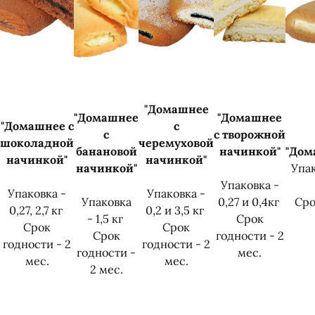
"Домашнее
"Домашнее
"Домашнее
"Домашнее с
с
с
с
творожной
шоколадной
черемуховой
банановой
начинкой"
"До
начинкой"
начинкой"
начинкой"
Упак
Упаковка -
Упаковка -
Упаковка -
Упаковка
0,27 и 0,4кг
Сро
0,27, 2,7 кг
0,2 и 3,5 кг
- 1,5 кг
Срок
Срок
Срок
Срок
годности - 2
годности - 2
годности - 2
годности -
мес.
мес.
мес.
2 мес.