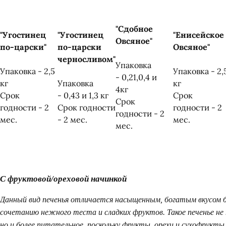
"Сдобное
"Угостинец
"Угостинец
"Енисейское
Овсяное"
по-царски"
по-царски
Овсяное"
черносливом
"
Упаковка
Упаковка - 2,5
Упаковка - 2,
- 0,21,0,4 и
кг
Упаковка
кг
4кг
Срок
- 0,43 и 1,3 кг
Срок
Срок
годности - 2
Срок годности
годности - 2
годности - 2
мес.
- 2 мес.
мес.
мес.
С фруктовой/ореховой начинкой
Данный вид печенья отличается насыщенным, богатым вкусом 
сочетанию нежного теста и сладких фруктов. Такое печенье не 
но и более питательное, поскольку фрукты, орехи и сухофрукт