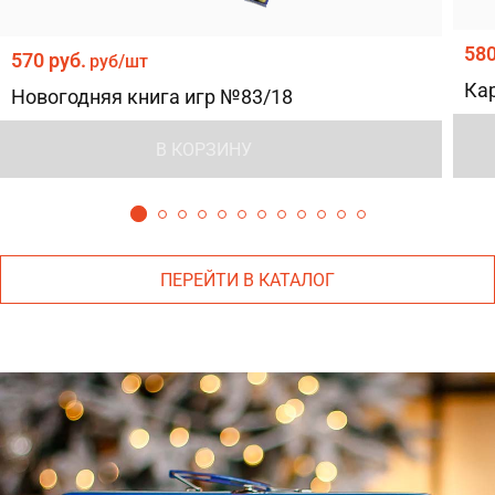
580
570 руб.
руб/шт
Ка
Новогодняя книга игр №83/18
В КОРЗИНУ
ПЕРЕЙТИ В КАТАЛОГ
Версия для компьютера
моб. версия