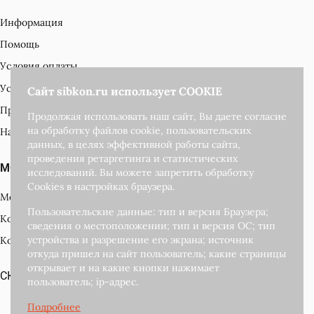
Информация
Помощь
Условия оплаты
Условия доставки
Сайт sibkon.ru использует COOKIE
Версия для компьютера
Производители
Продолжая использовать наш сайт, Вы даете согласие
моб. версия
на обработку файлов cookie, пользовательских
Наши награды
данных, в целях эффективной работы сайта,
проведения ретаргетинга и статистических
МОЙ КАБИНЕТ
исследований. Вы можете запретить обработку
Cookies в настройках браузера.
Мой кабинет
Пользовательские данные: тип и версия Браузера;
Корзина
сведения о местоположении; тип и версия ОС; тип
устройства и разрешение его экрана; источник
Контакты
Согласен с
политикой обработки
откуда пришел на сайт пользователь; какие страницы
персональных данных
открывает и на какие кнопки нажимает
СКАЧАТЬ КАТАЛОГ ПОДАРКОВ
пользователь; ip-адрес.
Развитие и
поддержка сайта