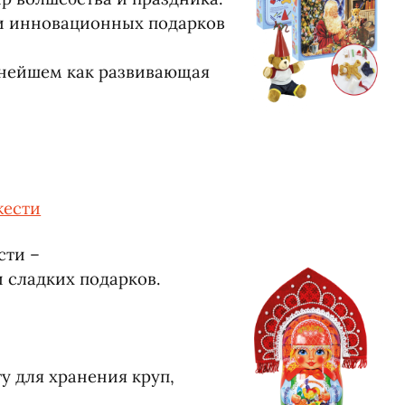
и инновационных подарков
ьнейшем как развивающая
жести
сти –
 сладких подарков.
у для хранения круп,