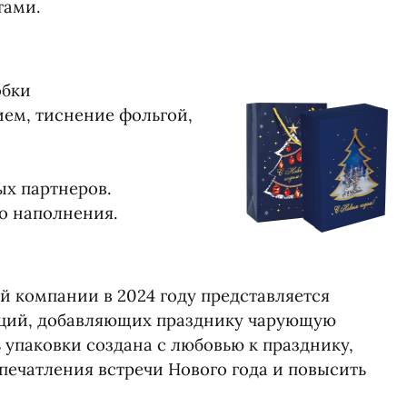
тами.
обки
ем, тиснение фольгой,
ых партнеров.
го наполнения.
й компании в 2024 году представляется
аций, добавляющих празднику чарующую
 упаковки создана с любовью к празднику,
Версия для компьютера
печатления встречи Нового года и повысить
моб. версия