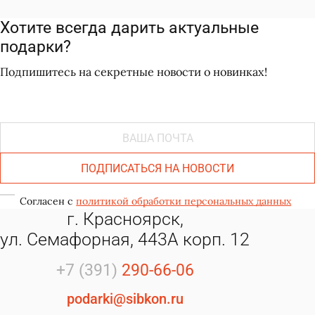
Хотите всегда дарить актуальные
подарки?
Версия для компьютера
Подпишитесь на секретные новости о новинках!
моб. версия
ПОДПИСАТЬСЯ НА НОВОСТИ
Согласен с
политикой обработки персональных данных
Согласен с
политикой обработки
г. Красноярск,
персональных данных
ул. Семафорная, 443А корп. 12
+7 (391)
290-66-06
podarki@sibkon.ru